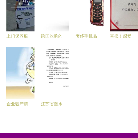
出市场
12.18%背
来官宣涨价
后的战略穿
透与行业棋
局
上门保养服
跨国收购的
奢侈手机品
喜报！感受
务与破产清
光与影 那
牌破产传闻
启东法院破
算服务 为
些年中国企
不攻自破
产清算服务
何它们未能
业吞下的国
官方强力辟
中的“她”力
打动你？
际品牌，为
谣澄清破产
量
何有人欢喜
清算服务误
有人忧？
解
企业破产清
江苏省涟水
算流程与时
县人民法院
长解析
关于淮安佳
惠金属制品