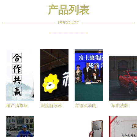
产品列表
PRODUCT
----------------
破产清算服
深度解读苏
富得流油的
车市洗牌
务——八方
宁易购三季
拜腾破产清
广汽讴歌离
资源网助力
报 线下门
算，给车企
场、德系豪
企业有序退
店销售增长
的三记警钟
门破产，蔚