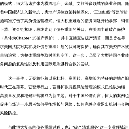
的模式，恒大迅速扩张为横跨地产、金融、文旅等多领域的商业帝国。随
着中国经济进入新常态，房地产调控政策持续深化，“三道红线”等监管措
施精准打击了高负债运营模式。恒大积重难返的债务问题开始暴露，销售
下滑、资金链紧绷，最终走到了债务重组的关口。在美国申请破产保护
（具体为Chapter 15破产保护），并非直接宣告破产清算，而是旨在寻
求美国法院对其在境外债务重组计划的认可与保护，确保其在美资产不被
单独追索，为整体重组争取时间和空间。这一步，凸显了大型跨国企业债
务问题的复杂性以及利用国际规则进行自救的尝试。
这一事件，无疑象征着以高杠杆、高周转、高增长为特征的房地产旧
时代正在落幕。它警示行业，盲目扩张忽视风险管理的模式已难以为继，
高质量发展和稳健经营将成为新主题。对于中国经济而言，恒大的案例也
促使市场进一步思考如何平衡增长与风险，如何完善企业退出机制与金融
风险防控。
与此恒大复杂的债务重组过程，也让“破产清算服务”这一专业领域进