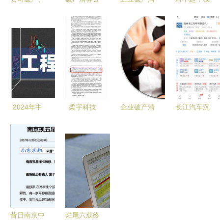
公司清算与
司转让股权
算 流程、
还没有学会
破产清算服
的法律解析
服务与法律
回答这个问
务的区别与
与实务操作
框架解析
题。如果你
联系
有其他问
题，我非常
乐意为你提
供帮助。
2024年中
柔宇科技
企业破产清
长江汽车沉
国股市工程
500亿估值
算 定义、
没 烧光51
咨询服务上
陨落，破产
流程与专业
亿后，破产
市公司龙头
清算引发舆
服务解析
清算敲响行
名单及破产
论漩涡
业警钟
清算服务专
题解析
昔日南京中
烂尾六载终